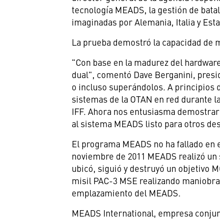
tecnología MEADS, la gestión de batal
imaginadas por Alemania, Italia y Est
La prueba demostró la capacidad de ma
"Con base en la madurez del hardwar
dual", comentó
Dave Berganini
, pres
o incluso superándolos. A principios
sistemas de la OTAN en red durante la
IFF. Ahora nos entusiasma demostrar 
al sistema MEADS listo para otros de
El programa MEADS no ha fallado en e
noviembre de 2011 MEADS realizó un 
ubicó, siguió y destruyó un objetiv
misil PAC-3 MSE realizando maniobras
emplazamiento
del MEADS
.
MEADS International, empresa conjunt