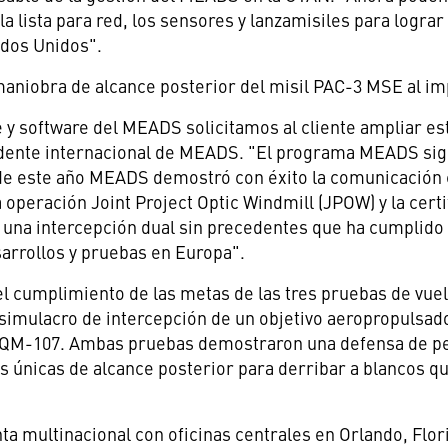
la lista para red, los sensores y lanzamisiles para logr
ados Unidos".
niobra de alcance posterior del misil PAC-3 MSE al impl
e y software
del MEADS
solicitamos al cliente ampliar e
idente internacional de MEADS. "El programa MEADS s
 de este año MEADS demostró con éxito la comunicación c
 operación Joint Project Optic Windmill (JPOW) y la cer
una intercepción dual sin precedentes que ha cumplido c
sarrollos y pruebas en Europa".
l cumplimiento de las metas de las tres pruebas de vuel
simulacro de intercepción de un objetivo aeropropulsa
o MQM-107. Ambas pruebas demostraron una defensa de pe
 únicas de alcance posterior para derribar a blancos qu
a multinacional con oficinas centrales en
Orlando, Flor