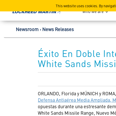
Lockheed Martin Corpor
This website uses cookies. By navigat
Who we are
Newsroom
News Releases
Éxito En Doble In
White Sands Miss
ORLANDO
, Florida y MÚNICH y
ROMA
Defensa Antiaérea Media Ampliada, 
opuestas durante una estresante demo
White Sands Missile Range, Nuevo Méxi