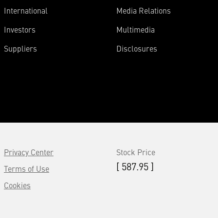
International
Media Relations
Investors
Multimedia
Suppliers
Disclosures
Privacy Center
Stock Price
[ 587.95 ]
Terms of Use
Cookies