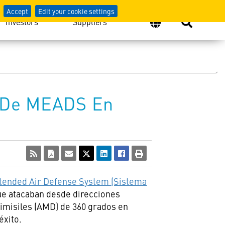
Accept
Edit your cookie settings
Investors
Suppliers
s De MEADS En
ended Air Defense System (Sistema
ue atacaban desde direcciones
misiles (
AMD) de
360 grados en
éxito.