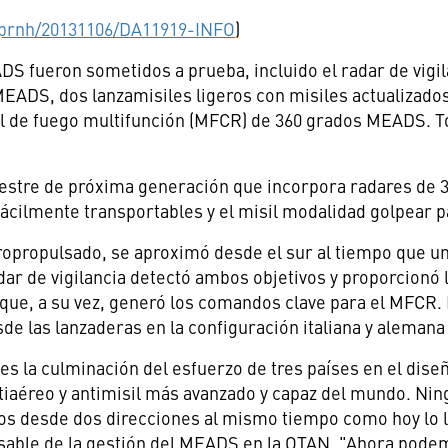
/prnh/20131106/DA11919-INFO
)
S fueron sometidos a prueba, incluido el radar de vigi
 MEADS, dos lanzamisiles ligeros con misiles actualizad
l de fuego multifunción (MFCR) de 360 grados MEADS. T
tre de próxima generación que incorpora radares de 36
s fácilmente transportables y el misil modalidad golpear
ropropulsado, se aproximó desde el sur al tiempo que un 
adar de vigilancia detectó ambos objetivos y proporcionó
que, a su vez, generó los comandos clave para el MFCR
de las lanzaderas en la configuración italiana y alemana
es la culminación del esfuerzo de tres países en el diseño
iaéreo y antimisil más avanzado y capaz del mundo. Nin
vos desde dos direcciones al mismo tiempo como hoy lo
sable de la gestión
del MEADS
en la OTAN. "Ahora podem