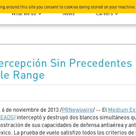
ation
ing around this site you consent to cookies being stored on your machine.
What we do
News
Careers
tercepción Sin Precedente
ile Range
, 6 de noviembre de 2013 /
PRNewswire
/ -- El
Medium Ext
MEADS)
interceptó y destruyó dos blancos simultáneos q
stración de sus capacidades de defensa antiaérea y anti
co. La prueba de vuelo satisfizo todos los criterios de 